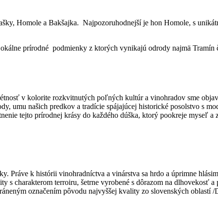
šky, Homole a Bakšajka. Najpozoruhodnejší je hon Homole, s unikátny
okálne prírodné podmienky z ktorých vynikajú odrody najmä Tramín če
tnosť v kolorite rozkvitnutých poľných kultúr a vinohradov sme objav
y, umu našich predkov a tradície spájajúcej historické posolstvo s m
enie tejto prírodnej krásy do každého dúška, ktorý pookreje myseľ a z
Práve k histórii vinohradníctva a vinárstva sa hrdo a úprimne hlásim
s charakterom terroiru, šetrne vyrobené s dôrazom na dlhovekosť a p
chráneným označením pôvodu najvyššej kvality zo slovenských oblastí /