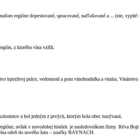
om regióne dopestované, spracované, nafľašované a ... (nie, vypité n
gión, z ktorého vína vzišli.
vo trpezlivej práce, vedomostí a potu vinohradníka a vinára. Vinár
lonistov a bol jedným z prvých, ktorým bola obec nazývaná.
egióne, avšak v novodobej histórii je nasledovníkom firmy Réva Bojnič
a vína odeli do nového šatu – značky BAYNACH.