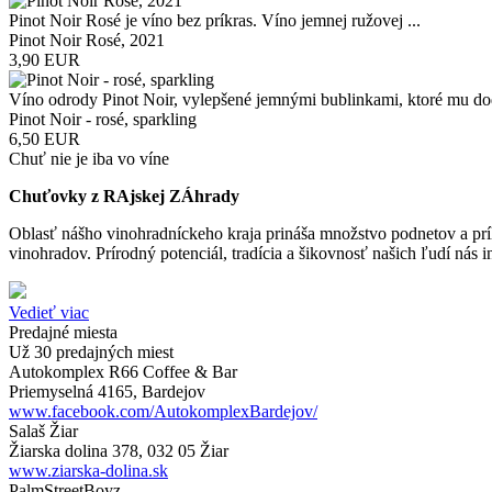
Pinot Noir Rosé je víno bez príkras. Víno jemnej ružovej ...
Pinot Noir Rosé, 2021
3,90 EUR
Víno odrody Pinot Noir, vylepšené jemnými bublinkami, ktoré mu dod
Pinot Noir - rosé, sparkling
6,50 EUR
Chuť nie je iba vo víne
Chuťovky z RAjskej ZÁhrady
Oblasť nášho vinohradníckeho kraja prináša množstvo podnetov a prí
vinohradov. Prírodný potenciál, tradícia a šikovnosť našich ľudí nás 
Vedieť viac
Predajné miesta
Už 30 predajných miest
Autokomplex R66 Coffee & Bar
Priemyselná 4165, Bardejov
www.facebook.com/AutokomplexBardejov/
Salaš Žiar
Žiarska dolina 378, 032 05 Žiar
www.ziarska-dolina.sk
PalmStreetBoyz