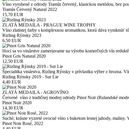
Víno vyrobené z odrody Tramín červený, klasickou metódou, bez použi
Tramín Červený Natural 2022
15,70 EUR
ZLATÁ MEDAILA - PRAGUE WINE TROPHY
Víno zlatistej farby s komplexnou aromatikou, ktorá dáva vyniknúť tó
Rizling Rýnsky 2023
6,50 EUR
Hoci sa vo vinárstve zameriavame na výrobu komerčných vín reduktív
Pinot Gris Natural 2020
12,50 EUR
Špecialitka vinárstva, Rizling Rýnsky v prívlastku výber z hrozna. Vín
Rizling Rýnsky 2019 - Sur Lie
4,40 EUR
ZLATÁ MEDAILA - AGROVÍNO
Červené víno z tradičnej modrej odrody Pinot Noir (Rulandské modré)
Pinot Noir 2020
14,30 EUR
Suché, krásne vyzreté ovocné víno s buketom lesnej jahody, maliny. 
Pinot Noir Rosé, 2022
4,40 EUR