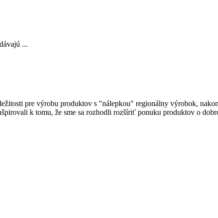
ávajú ...
ležitosti pre výrobu produktov s "nálepkou" regionálny výrobok, nak
inšpirovali k tomu, že sme sa rozhodli rozšíriť ponuku produktov o dobr