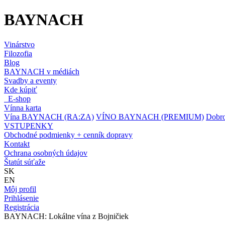
BAYNACH
Vinárstvo
Filozofia
Blog
BAYNACH v médiách
Svadby a eventy
Kde kúpiť
E-shop
Vínna karta
Vína BAYNACH (RA:ZA)
VÍNO BAYNACH (PREMIUM)
Dobro
VSTUPENKY
Obchodné podmienky + cenník dopravy
Kontakt
Ochrana osobných údajov
Štatút súťaže
SK
EN
Môj profil
Prihlásenie
Registrácia
BAYNACH: Lokálne vína z Bojničiek