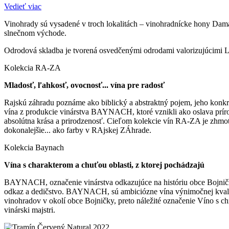
Vedieť viac
Vinohrady sú vysadené v troch lokalitách – vinohradnícke hony Dama
slnečnom východe.
Odrodová skladba je tvorená osvedčenými odrodami valorizujúcimi L
Kolekcia RA-ZA
Mladosť, ľahkosť, ovocnosť... vína pre radosť
Rajskú záhradu poznáme ako biblický a abstraktný pojem, jeho konkré
vína z produkcie vinárstva BAYNACH, ktoré vznikli ako oslava prírod
absolútna krása a prirodzenosť. Cieľom kolekcie vín RA-ZA je zhmotn
dokonalejšie... ako farby v RAjskej ZÁhrade.
Kolekcia Baynach
Vína s charakterom a chuťou oblasti, z ktorej pochádzajú
BAYNACH, označenie vinárstva odkazujúce na históriu obce Bojničky. 
odkaz a dedičstvo. BAYNACH, sú ambiciózne vína výnimočnej kvality 
vinohradov v okolí obce Bojničky, preto náležité označenie Víno s 
vinárski majstri.