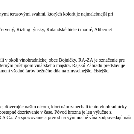
mi terasovými svahmi, ktorých kolorit je najmalebnejší pri
rvený, Rizling rýnsky, Rulandské biele i modré, Alibernet
ili v okolí vinohradníckej obce Bojničky. RA-ZA je označenie pre
oderným prístupom vinárskeho majstra. Rajskú Záhradu predstavuje
mení všedné farby bežného dňa na zmyselnejšie, čistejšie,
e, dôverujúc našim otcom, ktorí nám zanechali tento vinohradnícky
ostupné dozrievanie v čase. Pôvod hrozna je len výlučne z
D.S.C./. Za spracovanie a prerod na výnimočné vína zodpovedajú naši