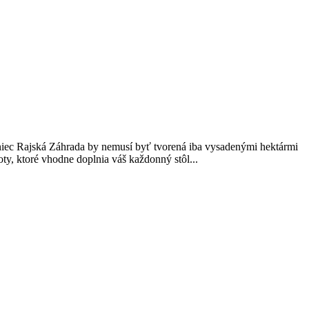
oniec Rajská Záhrada by nemusí byť tvorená iba vysadenými hektármi
oty, ktoré vhodne doplnia váš každonný stôl...