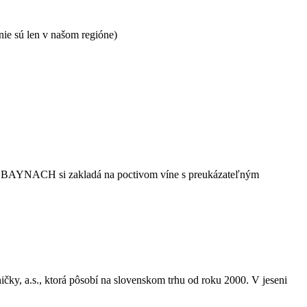
ie sú len v našom regióne)
stvo BAYNACH si zakladá na poctivom víne s preukázateľným
ky, a.s., ktorá pôsobí na slovenskom trhu od roku 2000. V jeseni