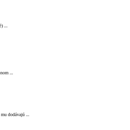
 ...
nom ...
mu dodávajú ...