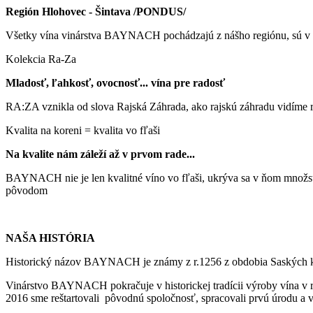
Región Hlohovec - Šintava /PONDUS/
Všetky vína vinárstva BAYNACH pochádzajú z nášho regiónu, sú v naš
Kolekcia Ra-Za
Mladosť, ľahkosť, ovocnosť... vína pre radosť
RA:ZA vznikla od slova Rajská Záhrada, ako rajskú záhradu vidíme re
Kvalita na koreni = kvalita vo fľaši
Na kvalite nám záleží až v prvom rade...
BAYNACH nie je len kvalitné víno vo fľaši, ukrýva sa v ňom množst
pôvodom
NAŠA HISTÓRIA
Historický názov BAYNACH je známy z r.1256 z obdobia Saských ko
Vinárstvo BAYNACH pokračuje v historickej tradícii výroby vína v r
2016 sme reštartovali pôvodnú spoločnosť, spracovali prvú úrodu 