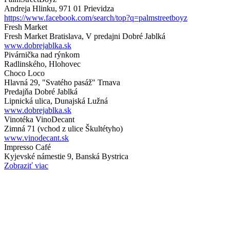
Andreja Hlinku, 971 01 Prievidza
https://www.facebook.com/search/top?q=palmstreetboyz
Fresh Market
Fresh Market Bratislava, V predajni Dobré Jablká
www.dobrejablka.sk
Pivárnička nad rýnkom
Radlinského, Hlohovec
Choco Loco
Hlavná 29, "Svatého pasáž" Trnava
Predajňa Dobré Jablká
Lipnická ulica, Dunajská Lužná
www.dobrejablka.sk
Vinotéka VinoDecant
Zimná 71 (vchod z ulice Škultétyho)
www.vinodecant.sk
Impresso Café
Kyjevské námestie 9, Banská Bystrica
Zobraziť viac