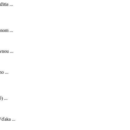
tia ...
nom ...
nou ...
o ...
 ...
Vďaka ...