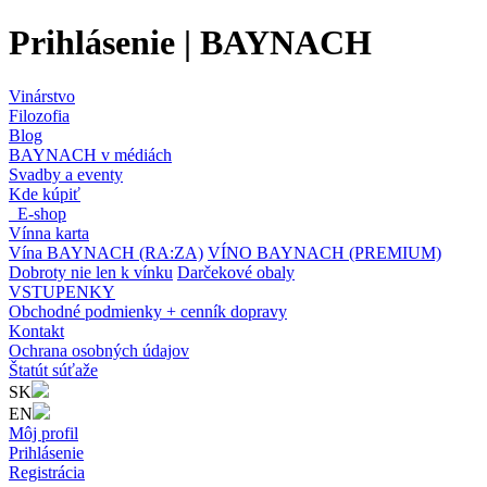
Prihlásenie | BAYNACH
Vinárstvo
Filozofia
Blog
BAYNACH v médiách
Svadby a eventy
Kde kúpiť
E-shop
Vínna karta
Vína BAYNACH (RA:ZA)
VÍNO BAYNACH (PREMIUM)
Dobroty nie len k vínku
Darčekové obaly
VSTUPENKY
Obchodné podmienky + cenník dopravy
Kontakt
Ochrana osobných údajov
Štatút súťaže
SK
EN
Môj profil
Prihlásenie
Registrácia