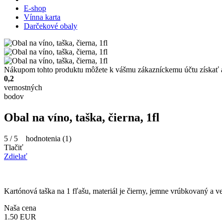
E-shop
Vínna karta
Darčekové obaly
Nákupom tohto produktu môžete k vášmu zákazníckemu účtu získať 
0,2
vernostných
bodov
Obal na víno, taška, čierna, 1fl
5
/
5
hodnotenia (
1
)
Tlačiť
Zdielať
Kartónová taška na 1 fľašu, materiál je čierny, jemne vrúbkovaný a
Naša cena
1.50
EUR