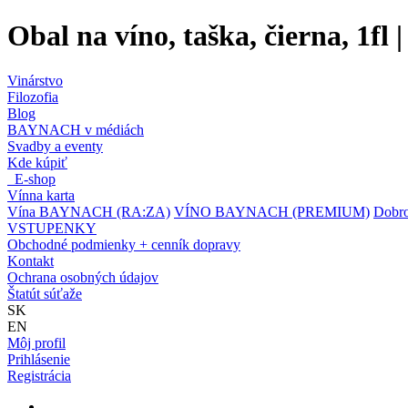
Obal na víno, taška, čierna, 1
Vinárstvo
Filozofia
Blog
BAYNACH v médiách
Svadby a eventy
Kde kúpiť
E-shop
Vínna karta
Vína BAYNACH (RA:ZA)
VÍNO BAYNACH (PREMIUM)
Dobro
VSTUPENKY
Obchodné podmienky + cenník dopravy
Kontakt
Ochrana osobných údajov
Štatút súťaže
SK
EN
Môj profil
Prihlásenie
Registrácia