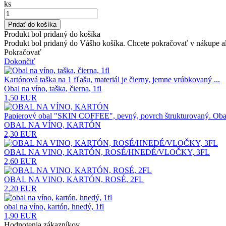
ks
Pridať do košíka
Produkt bol pridaný do košíka
Produkt bol pridaný do Vášho košíka. Chcete pokračovať v nákupe 
Pokračovať
Dokončiť
Kartónová taška na 1 fľašu, materiál je čierny, jemne vrúbkovaný ...
Obal na víno, taška, čierna, 1fl
1,50 EUR
Papierový obal "SKIN COFFEE", pevný, povrch štrukturovaný. Obal 
OBAL NA VÍNO, KARTÓN
2,30 EUR
OBAL NA VINO, KARTÓN, ROSÉ/HNEDÉ/VLOČKY, 3FL
2,60 EUR
OBAL NA VINO, KARTÓN, ROSÉ, 2FL
2,20 EUR
obal na víno, kartón, hnedý, 1fl
1,90 EUR
Hodnotenia zákazníkov