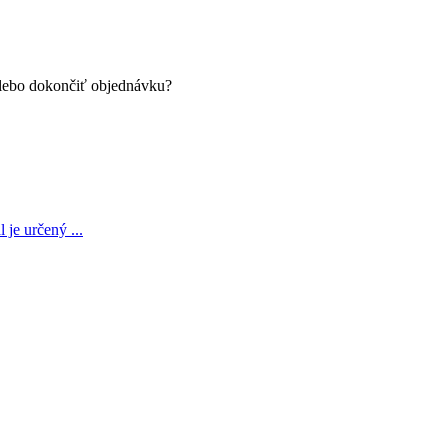
alebo dokončiť objednávku?
je určený ...