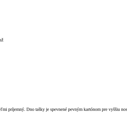
až
 veľmi príjemný. Dno tašky je spevnené pevným kartónom pre vyššiu no